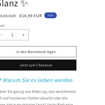
Glanz ✨
ormaler
Verkaufspreis
€14,99 EUR
9,98 EUR
Sale
eis
zahl
Verringere
Erhöhe
die
die
Menge
Menge
für
für
In den Warenkorb legen
✨
✨
Radiance
Radiance
Jetzt zum Checkout
Boosting
Boosting
Primer
Primer
Gel
Gel
 Warum Sie es lieben werden
–
–
Makelloser,
Makelloser,
porenfreier,
porenfreier,
ben Sie genug von Make-up, das verschmiert,
langanhaltender
langanhaltender
ch auf trockenen Stellen absetzt oder die
Glanz
Glanz
ren riesig erscheinen lässt? Unser Radiance