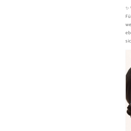
✨ 
Fü
we
eb
si