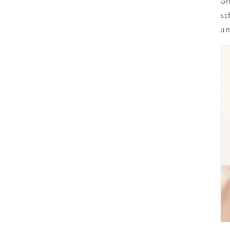
Gr
sc
un