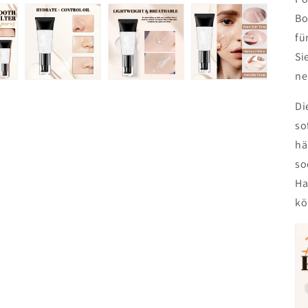
Bo
fü
Si
ne
Di
so
hä
so
Ha
kö