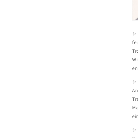
✨ 
fe
Tr
Wi
en
✨ 
An
Tr
Ma
ei
✨ 