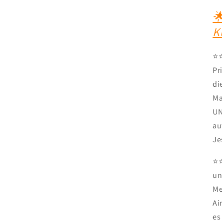

K
⭐️
Pr
di
Ma
UN
au
Je
⭐️
un
Me
Ai
es