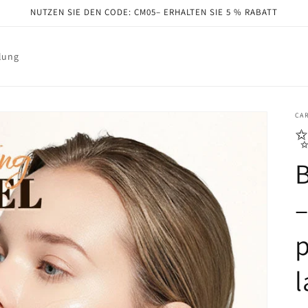
NUTZEN SIE DEN CODE: CM05– ERHALTEN SIE 5 % RABATT
lung
CA
B
–
p
l