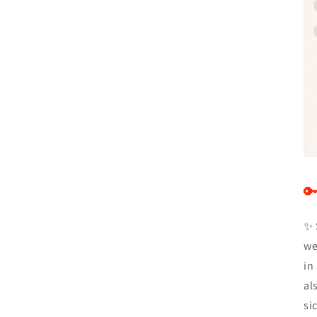

✨ 
we
in
al
si